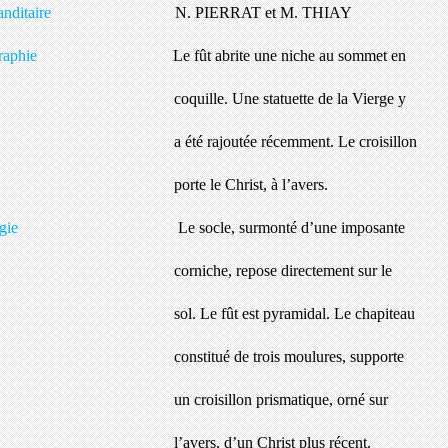
mmanditaire
N. PIERRAT et M. THIAY
onographie
Le fût abrite une niche au sommet en
uille. Une statuette de la Vierge y
té rajoutée récemment. Le croisillon
te le Christ, à l’avers.
ypologie
Le socle, surmonté d’une imposante
niche, repose directement sur le
. Le fût est pyramidal. Le chapiteau
stitué de trois moulures, supporte
croisillon prismatique, orné sur
vers, d’un Christ plus récent.