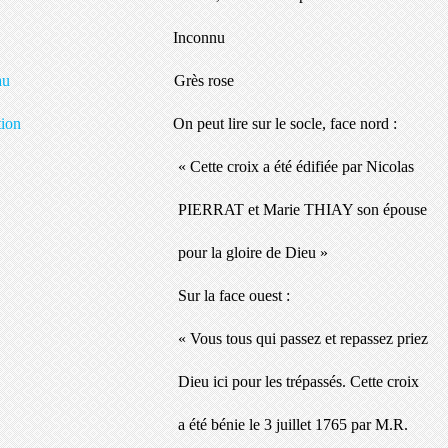
telier
Inconnu
atériau
Grès rose
scription
On peut lire sur le socle, face nord :
ette croix a été édifiée par Nicolas
RRAT et Marie THIAY son épouse
ur la gloire de Dieu »
Sur la face ouest :
ous tous qui passez et repassez priez
u ici pour les trépassés. Cette croix
té bénie le 3 juillet 1765 par M.R.