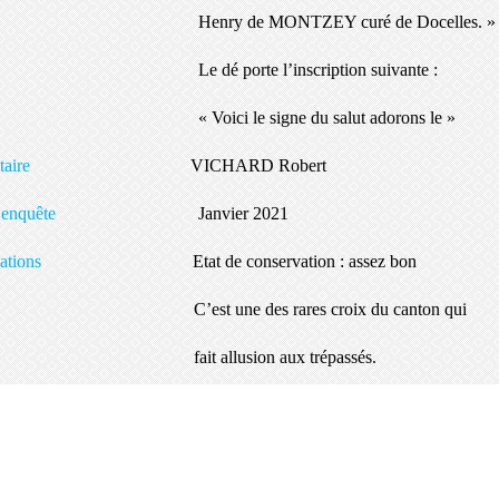
ry de MONTZEY curé de Docelles. »
dé porte l’inscription suivante :
oici le signe du salut adorons le »
opriétaire
VICHARD Robert
te d’enquête
Janvier 2021
servations
Etat de conservation : assez bon
st une des rares croix du canton qui
t allusion aux trépassés.
artager
Facebook
Twitter
Email
uter un commentaire