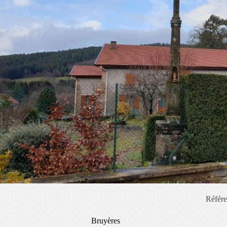
Référ
anton
Bruyères