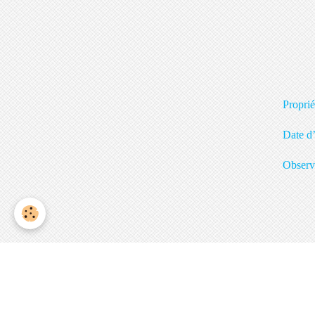
Hen
Le 
« V
Pr
Da
Ob
C’e
fai
P
Ajo