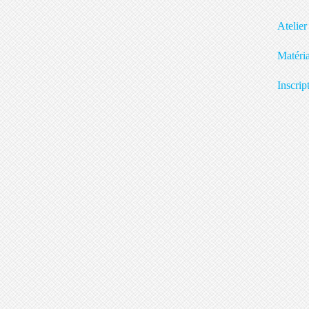
A
M
In
« C
PIE
po
« V
Die
a é