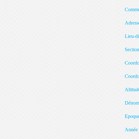
C
A
L
Sec
Coo
Coor
A
Dé
Epoq
A