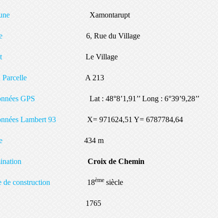
ommune
Xamontarupt
dresse
6, Rue du Village
ieu-dit
Le Village
tion Parcelle
A 213
rdonnées GPS
Lat : 48°8’1,91’’ Long : 6°39’9,28’’
données Lambert 93
X= 971624,51 Y= 6787784,64
ltitude
434 m
nomination
Croix de Chemin
ème
ue de construction
18
siècle
nnée
1765