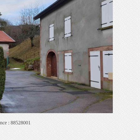
ence : 88528001