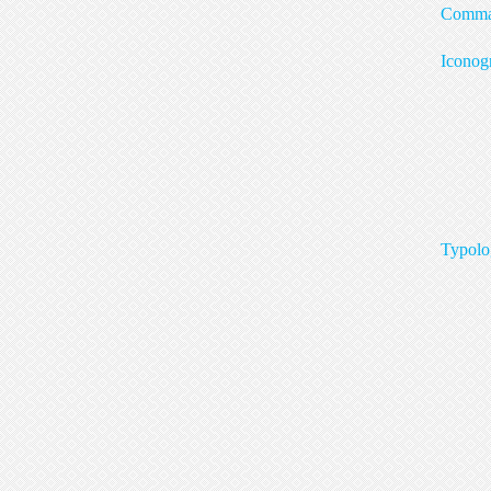
Co
Ic
coq
a é
por
T
cor
sol
con
un 
l’a