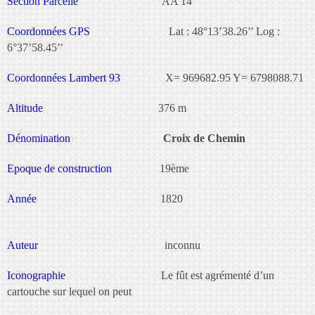
Section Parcelle
AA 14
Coordonnées GPS
Lat : 48°13’38.26’’ Log :
6°37’58.45’’
Coordonnées Lambert 93
X= 969682.95 Y= 6798088.71
Altitude
376 m
Dénomination
Croix de Chemin
Epoque de construction
19ème
Année
1820
Auteur
inconnu
Iconographie
Le fût est agrémenté d’un
cartouche sur lequel on peut