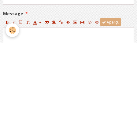
Message
Aperçu
Anti-spam
CLIQUEZ POUR VALIDER
IconCaptcha ©
Ajouter