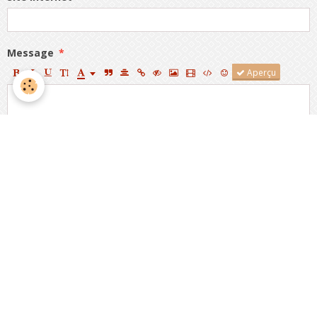
Message
Aperçu
Anti-spam
CLIQUEZ POUR VALIDER
IconCaptcha ©