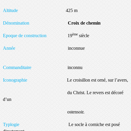
Altitude
425 m
Dénomination
Croix de chemin
ème
Epoque de construction
19
siècle
Année
inconnue
Commanditaire
inconnu
Iconographie
Le croisillon est orné, sur l’avers,
du Christ. Le revers est décoré
d’un
ostensoir.
Typlogie
Le socle à corniche est posé