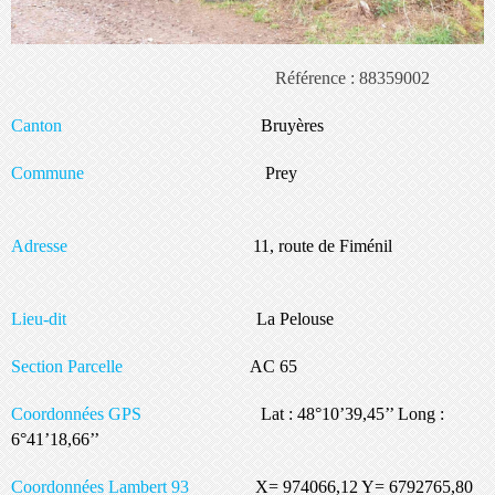
Référence : 88359002
Canton
Bruyères
Commune
Prey
Adresse
11, route de Fiménil
Lieu-dit
La Pelouse
Section Parcelle
AC 65
Coordonnées GPS
Lat : 48°10’39,45’’ Long :
6°41’18,66’’
Coordonnées Lambert 93
X= 974066,12 Y= 6792765,80