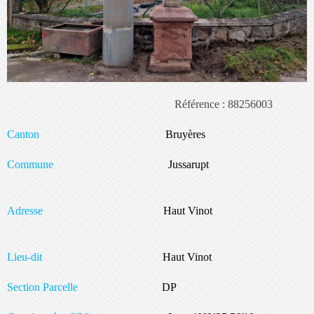
Référence : 88256003
Canton
Bruyères
Commune
Jussarupt
Adresse
Haut Vinot
Lieu-dit
Haut Vinot
Section Parcelle
DP