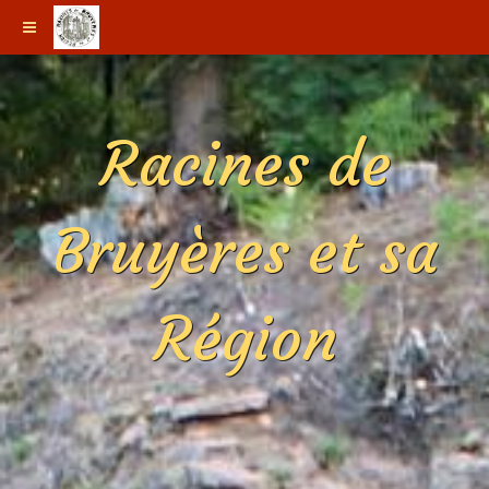
Racines de
Bruyères et sa
Région