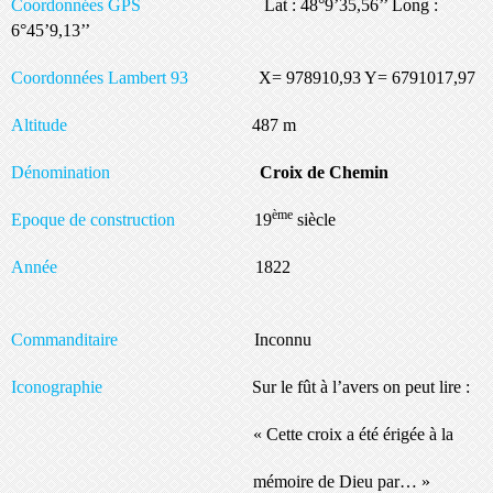
Coordonnées GPS
Lat : 48°9’35,56’’ Long :
6°45’9,13’’
Coordonnées Lambert 93
X= 978910,93 Y= 6791017,97
Altitude
487 m
Dénomination
Croix de Chemin
ème
Epoque de construction
19
siècle
Année
1822
Commanditaire
Inconnu
Iconographie
Sur le fût à l’avers on peut lire :
« Cette croix a été érigée à la
mémoire de Dieu par… »